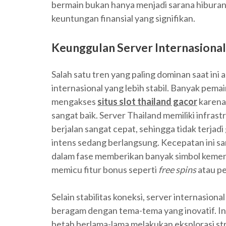
bermain bukan hanya menjadi sarana hiburan
keuntungan finansial yang signifikan.
Keunggulan Server Internasional
Salah satu tren yang paling dominan saat ini
internasional yang lebih stabil. Banyak pem
mengakses
situs slot thailand gacor
karena 
sangat baik. Server Thailand memiliki infra
berjalan sangat cepat, sehingga tidak terjad
intens sedang berlangsung. Kecepatan ini sa
dalam fase memberikan banyak simbol kemen
memicu fitur bonus seperti
free spins
atau pe
Selain stabilitas koneksi, server internasion
beragam dengan tema-tema yang inovatif. In
betah berlama-lama melakukan eksplorasi stra