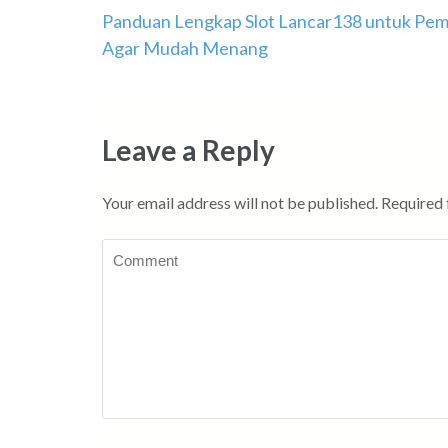
Post
Panduan Lengkap Slot Lancar138 untuk Pem
Agar Mudah Menang
navigation
Leave a Reply
Your email address will not be published.
Required 
Comment