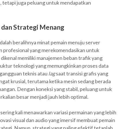
, tetapi juga peluang untuk mendapatkan
 dan Strategi Menang
 adalah beralihnya minat pemain menuju server
ain profesional yang merekomendasikan untuk
dikenal memiliki manajemen beban trafik yang
struktur teknologi yang memungkinkan proses data
i gangguan teknis atau
lag
saat transisi grafis yang
ngat krusial, terutama ketika mesin sedang berada
angan. Dengan koneksi yang stabil, peluang untuk
rkalian besar menjadi jauh lebih optimal.
al sering kali menawarkan variasi permainan yang lebih
ovasi visual dan audio yang imersif membuat pemain
tegi. Namun, strategi yang paling efektif tetaplah