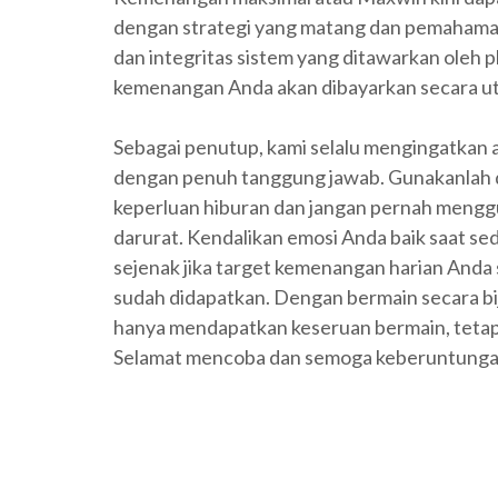
dengan strategi yang matang dan pemahaman
dan integritas sistem yang ditawarkan oleh 
kemenangan Anda akan dibayarkan secara ut
Sebagai penutup, kami selalu mengingatkan ag
dengan penuh tanggung jawab. Gunakanlah 
keperluan hiburan dan jangan pernah mengg
darurat. Kendalikan emosi Anda baik saat s
sejenak jika target kemenangan harian Anda
sudah didapatkan. Dengan bermain secara bij
hanya mendapatkan keseruan bermain, tetapi 
Selamat mencoba dan semoga keberuntungan s