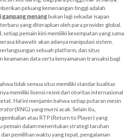
berikan peluang kemenangan tinggi adalah
ini gampang menang
bukan lagi sekadar isapan
a terbaru yang diterapkan oleh para provider global.
l, setiap pemain kini memiliki kesempatan yang sama
erasa khawatir akan adanya manipulasi sistem.
erlangsungan sebuah platform, dan situs
an keamanan data serta kenyamanan transaksi bagi
wa tidak semua situs memiliki standar kualitas
ya memiliki lisensi resmi dari otoritas internasional
etat. Hal ini menjamin bahwa setiap putaran mesin
rator
(RNG) yang murni acak. Selain itu,
ngembalian atau RTP (Return to Player) yang
 pemain dalam menentukan strategi taruhan
dan pemilihan waktu yang tepat, pengalaman