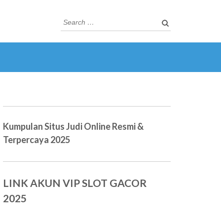
Search
for:
Kumpulan Situs Judi Online Resmi &
Terpercaya 2025
LINK AKUN VIP SLOT GACOR
2025