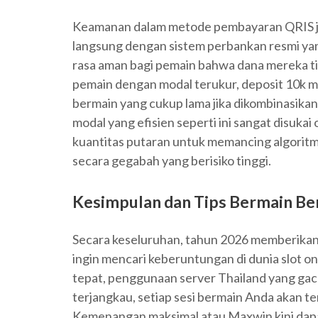
Keamanan dalam metode pembayaran QRIS jug
langsung dengan sistem perbankan resmi yan
rasa aman bagi pemain bahwa dana mereka tida
pemain dengan modal terukur, deposit 10k 
bermain yang cukup lama jika dikombinasikan
modal yang efisien seperti ini sangat disuk
kuantitas putaran untuk memancing algoritm
secara gegabah yang berisiko tinggi.
Kesimpulan dan Tips Bermain B
Secara keseluruhan, tahun 2026 memberikan 
ingin mencari keberuntungan di dunia slot on
tepat, penggunaan server Thailand yang gac
terjangkau, setiap sesi bermain Anda akan t
Kemenangan maksimal atau Maxwin kini dapat