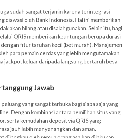
a sudah sangat terjamin karena terintegrasi
g diawasi oleh Bank Indonesia. Hal ini memberikan
k akan hilang atau disalahgunakan. Selain itu, bagi
melalui QRIS memberikan keuntungan berupa durasi
 dengan fitur taruhan kecil (bet murah). Manajemen
ai oleh para pemain cerdas yang lebih mengutamakan
a jackpot keluar daripada langsung bertaruh besar
ertanggung Jawab
peluang yang sangat terbuka bagi siapa saja yang
line. Dengan kombinasi antara pemilihan situs yang
or, serta kemudahan deposit via QRIS yang
erasa jauh lebih menyenangkan dan aman.
 dijangkau oleh semua orang asalkan dilakukan